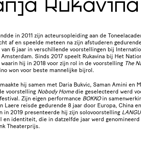
anja Rukavina
ondde in
2011
zijn acteurs­op­lei­ding aan de Toneel­aca­d
cht af en speelde meteen na zijn afstuderen gedurend
e van
6
jaar in verschil­lende voor­stel­lingen bij Inter­na­ti­o
r Amsterdam. Sinds
2017
speelt Rukavina bij Het Natio
 waarin hij in
2018
voor zijn rol in de voor­stel­ling
The N
ino won voor beste mannelijke bijrol.
maakte hij samen met Daria Bukvic, Saman Amini en M
 voor­stel­ling
Nobody Home
die gese­lec­teerd werd vo
­fes­tival. Zijn eigen performance
BOKKO
in samen­wer­ki
an Laere reisde gedurende
8
jaar door Europa, China en
n in
2019
presen­teerde hij zijn solo­voor­stel­ling
LANGU
al en identiteit, die in datzelfde jaar werd genomineerd
k Theaterprijs.