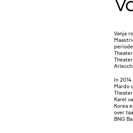
V
Vanja r
Maastri
period
Theate
Theater
Arlecch
In
2014
Mardo de
Thea­ter
Karel v
Korea e
over ta
BNG
Ban