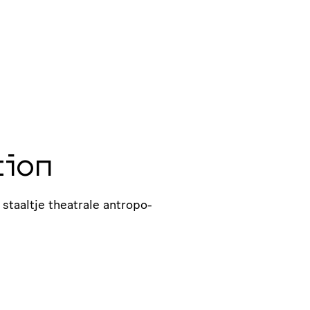
tion
staaltje theatrale antro­po­