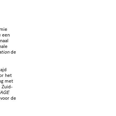
emie
e een
­naal
nale
ation
de
ajd
or het
ng met
 Zuid-
AGE
 voor de