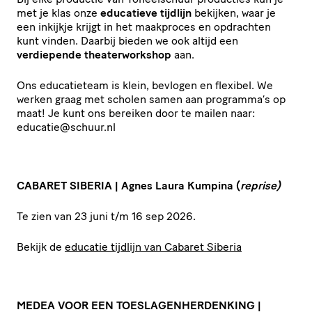
met je klas onze
educatieve tijdlijn
bekijken, waar je
een inkijkje krijgt in het maakproces en opdrachten
kunt vinden. Daarbij bieden we ook altijd een
verdiepende thea­ter­work­shop
aan.
Ons educa­tie­team is klein, bevlogen en flexibel. We
werken graag met scholen samen aan programma’s op
maat! Je kunt ons bereiken door te mailen naar:
educatie@​schuur.​nl
CABARET
SIBERIA
| Agnes Laura Kumpina (
reprise)
Te zien van
23
juni t/​m
16
sep
2026
.
Bekijk de
educatie tijdlijn van Cabaret Siberia
MEDEA
VOOR
EEN
TOESLA­GEN­HER­DEN­KING
|