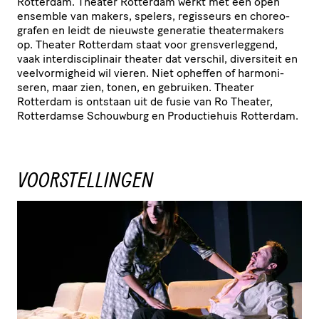
Rotterdam. Theater Rotterdam werkt met een open
ensemble van makers, spelers, regisseurs en chore­o­
grafen en leidt de nieuwste generatie thea­ter­ma­kers
op. Theater Rotterdam staat voor grens­ver­leg­gend,
vaak inter­dis­ci­pli­nair theater dat verschil, diversiteit en
veel­vor­mig­heid wil vieren. Niet opheffen of harmo­ni­
seren, maar zien, tonen, en gebruiken. Theater
Rotterdam is ontstaan uit de fusie van Ro Theater,
Rotterdamse Schouwburg en Produc­tie­huis Rotterdam.
VOORSTELLINGEN