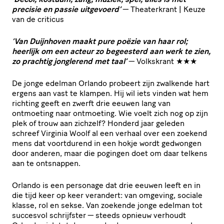
precisie en passie uitgevoerd’
— Thea­ter­krant | Keuze
van de criticus
‘
Van Duijnhoven maakt pure poëzie van haar rol;
heerlijk om een acteur zo begeesterd aan werk te zien,
zo prachtig jonglerend met taal’
— Volkskrant ★★★
De jonge edelman Orlando probeert zijn zwalkende hart
ergens aan vast te klampen. Hij wil iets vinden wat hem
richting geeft en zwerft drie eeuwen lang van
ontmoeting naar ontmoeting. Wie voelt zich nog op zijn
plek of trouw aan zichzelf? Honderd jaar geleden
schreef Virginia Woolf al een verhaal over een zoekend
mens dat voortdurend in een hokje wordt gedwongen
door anderen, maar die pogingen doet om daar telkens
aan te ontsnappen.
Orlando is een personage dat drie eeuwen leeft en in
die tijd keer op keer verandert: van omgeving, sociale
klasse, rol en sekse. Van zoekende jonge edelman tot
succesvol schrijfster — steeds opnieuw verhoudt