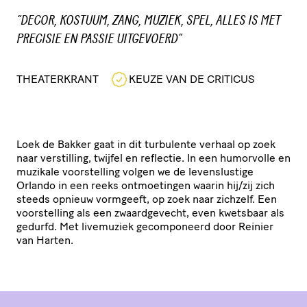
“
“DECOR, KOSTUUM, ZANG, MUZIEK, SPEL, ALLES IS MET
H
PRECISIE EN PASSIE UITGEVOERD”
T
THEATERKRANT
KEUZE VAN DE CRITICUS
V
Loek de Bakker gaat in dit turbulente verhaal op zoek
naar verstilling, twijfel en reflectie. In een humorvolle en
muzikale voor­stel­ling volgen we de levens­lus­tige
Orlando in een reeks ontmoe­tingen waarin hij/​zij zich
steeds opnieuw vormgeeft, op zoek naar zichzelf. Een
voor­stel­ling als een zwaard­ge­vecht, even kwetsbaar als
gedurfd. Met livemuziek gecom­po­neerd door Reinier
van Harten.