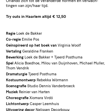
Orlando zich tot de veranderde normen en verwach­
tingen van zijn/​haar tijd.
Try outs in Haarlem altijd
€
12
,
50
Regie
Loek de Bakker
Co-regie
Emilie Pos
Geïnspireerd op het boek van
Virginia Woolf
Vertaling
Geraldine Franken
Bewerking
Loek de Bakker + Tjeerd Posthuma
Spel
Alicia Boedhoe, Milou van Duijnhoven, Michael Muller,
Thom Vendrik
Dramaturgie
Tjeerd Posthuma
Kostuumontwerp
Rebekka Wörmann
Scenografie
Studio Dennis Vanderbroeck
Muziek
Reinier van Harten
Choreografie
Xiomara Virdó
Lichtontwerp
Casper Leemhuis
Uitvoering decor
Nelissen Decorbouw