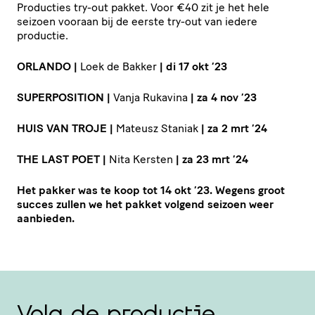
Producties try-out pakket. Voor €
40
zit je het hele
seizoen vooraan bij de eerste try-out van iedere
productie.
ORLANDO
|
Loek
de
Bakker
| di
17
okt
’
23
SUPER­PO­SI­TION
|
Vanja
Rukavina
| za
4
nov
’
23
HUIS
VAN
TROJE
|
Mateusz
Staniak
| za
2
mrt
’
24
THE
LAST
POET
|
Nita
Kersten
| za
23
mrt
’
24
Het pakker was te koop tot
14
okt
’
23
. Wegens groot
succes zullen we het pakket volgend seizoen weer
aanbieden.