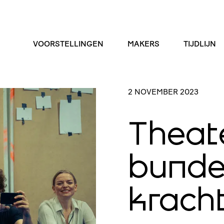
VOORSTELLINGEN
MAKERS
TIJDLIJN
2 NOVEMBER 2023
Theat
bunde
krach