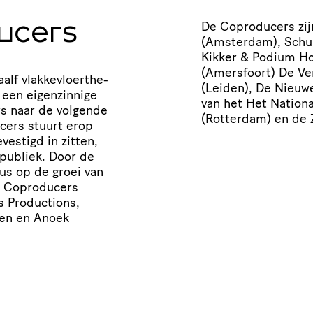
De Coproducers zij
ducers
(Amsterdam), Schuu
Kikker
&
Podium Hog
(Amersfoort) De Ver
lf vlak­kevloer­the­
(Leiden), De Nieuwe
en eigen­zin­nige
van het Het Nation
rs naar de volgende
(Rotterdam) en de 
cers stuurt erop
estigd in zitten,
publiek. Door de
ocus op de groei van
De Coproducers
s Productions,
en en Anoek