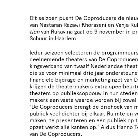
Dit seizoen pusht De Coproducers de nieuws
van Nastaran Razawi Khorasani en Vanja Ru
tion
van Rukavina gaat op
9
november in pr
Schuur in Haarlem.
Ieder seizoen selecteren de program­meurs
deelnemende theaters van De Coproducers
kings­ver­band van twaalf Nederlandse thea
die ze voor minimaal drie jaar onder­steun
financiële bijdrage en marke­ting­inzet van
krijgen de thea­ter­ma­kers extra speel­beu
theaters op publieks­op­bouw in hun steden
makers een vaste waarde worden bij zowel 
“
De Coproducers brengt de driehoek van m
publiek veel dichter bij elkaar. Ruimte en 
maken, te presenteren en een publiek op 
opzet werkt alle kanten op.” Aldus Hanno T
van De Coproducers.