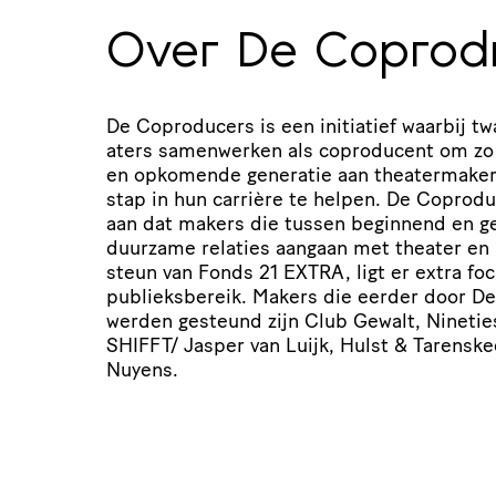
Over De Copro
De Coproducers is een initiatief waarbij twaa
a­ters samenwerken als coproducent om zo e
en opkomende generatie aan thea­ter­ma­ke
stap in hun carrière te helpen. De Coprodu
aan dat makers die tussen beginnend en gev
duurzame relaties aangaan met theater en 
steun van Fonds
21
EXTRA
, ligt er extra f
publieks­be­reik. Makers die eerder door 
werden gesteund zijn Club Gewalt, Ninetie
SHIFFT
/ Jasper van Luijk, Hulst
&
Tarenske
Nuyens.