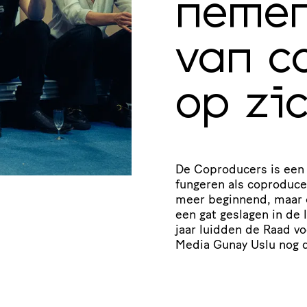
nemen
van c
op zi
De Coproducers is een in
fungeren als coproducen
meer beginnend, maar oo
een gat geslagen in de l
jaar luidden de Raad voo
Media Gunay Uslu nog 