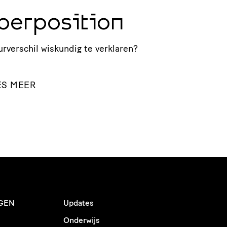
perposition
ur­ver­schil wiskundig te verklaren?
ES MEER
GEN
Updates
Onderwijs