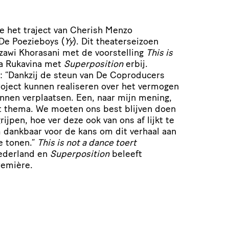
te het traject van Cherish Menzo
 De Poezieboys (
Yy
). Dit thea­ter­sei­zoen
wi Khorasani met de voor­stel­ling
This is
a Rukavina met
Super­po­si­tion
erbij.
n:
“
Dankzij de steun van De Coproducers
ro­ject kunnen realiseren over het vermogen
unnen verplaatsen. Een, naar mijn mening,
nt thema. We moeten ons best blijven doen
ijpen, hoe ver deze ook van ons af lijkt te
 dankbaar voor de kans om dit verhaal aan
e tonen.”
This is not a dance toert
ederland en
Super­po­si­tion
beleeft
emière.