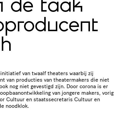
 de taak
oproducent
ch
itiatief van twaalf theaters waarbij zij
t van producties van thea­ter­ma­kers die niet
k nog niet gevestigd zijn. Door corona is er
oop­baan­ont­wik­ke­ling van jongere makers, vorig
r Cultuur en staats­se­cre­taris Cultuur en
de noodklok.