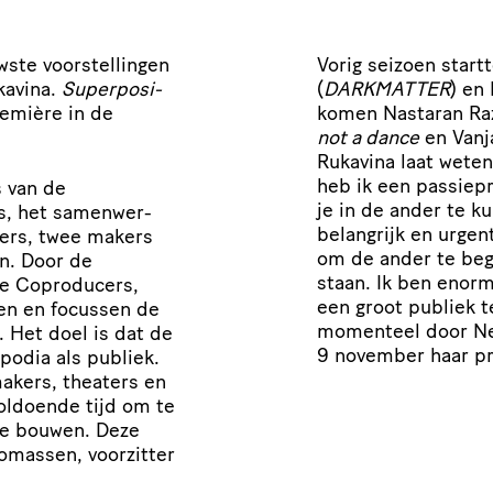
te voor­stel­lingen
Vorig seizoen start
kavina.
Super­po­si­
(
DARKMATTER
) en
emière in de
komen Nastaran Raza
not a dance
en Vanj
Rukavina laat wete
heb ik een passie­p
 van de
je in de ander te k
, het samen­wer­
belangrijk en urge
ters, twee makers
om de ander te begr
en. Door de
staan. Ik ben enorm
 De Coproducers,
een groot publiek t
rten en focussen de
momenteel door N
. Het doel is dat de
9
november haar pr
podia als publiek.
akers, theaters en
voldoende tijd om te
te bouwen. Deze
omassen, voorzitter