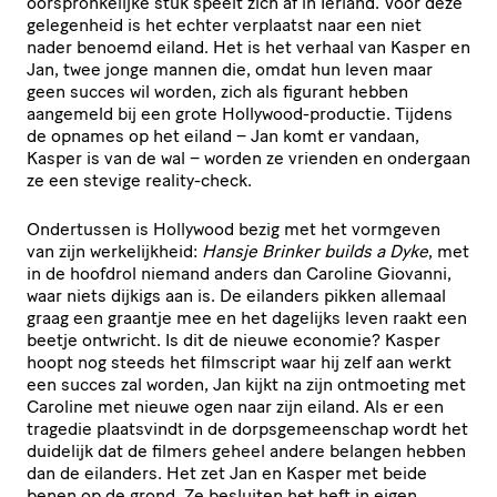
oorspron­ke­lijke stuk speelt zich af in Ierland. Voor deze
gelegenheid is het echter verplaatst naar een niet
nader benoemd eiland. Het is het verhaal van Kasper en
Jan, twee jonge mannen die, omdat hun leven maar
geen succes wil worden, zich als figurant hebben
aangemeld bij een grote Hollywood-productie. Tijdens
de opnames op het eiland – Jan komt er vandaan,
Kasper is van de wal – worden ze vrienden en ondergaan
ze een stevige reality-check.
Ondertussen is Hollywood bezig met het vormgeven
van zijn werke­lijk­heid:
Hansje Brinker builds a Dyke
, met
in de hoofdrol niemand anders dan Caroline Giovanni,
waar niets dijkigs aan is. De eilanders pikken allemaal
graag een graantje mee en het dagelijks leven raakt een
beetje ontwricht. Is dit de nieuwe economie? Kasper
hoopt nog steeds het filmscript waar hij zelf aan werkt
een succes zal worden, Jan kijkt na zijn ontmoeting met
Caroline met nieuwe ogen naar zijn eiland. Als er een
tragedie plaatsvindt in de dorps­ge­meen­schap wordt het
duidelijk dat de filmers geheel andere belangen hebben
dan de eilanders. Het zet Jan en Kasper met beide
benen op de grond. Ze besluiten het heft in eigen