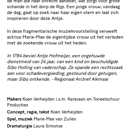
de man die haar onrecht aandoet, wat zorgt voor grote
schande in het dorp de Rijp. Een jonge vrouw, vandaag
de dag, gaat op zoek naar haar eigen stem en laat zich
inspireren door deze Antje.
In deze frag­men­ta­ri­sche muziek­voor­stel­ling verweeft
actrice Marie-Mae de eigentijdse vrouw uit het verleden
met de zoekende vrouw uit het heden.
In
1794
beviel Antje Hofmeijer, een ongehuwde
dienstmeid van
24
jaar, van een kind en beschul­digde
Sibo Holling van vaderschap. Ze spande een rechtszaak
aan voor scha­de­ver­goe­ding, gesteund door getuigen,
maar Sibo ontkende.
-
Regionaal Archief Alkmaar
Makers
Koen Verheijden i.s.m. Karavaan en Toneelschuur
Producties
Concept, regie, tekst
Koen Verheijden
Spel, muziek
Marie-Mae van Zuilen
Dramaturgie
Laura Simonse