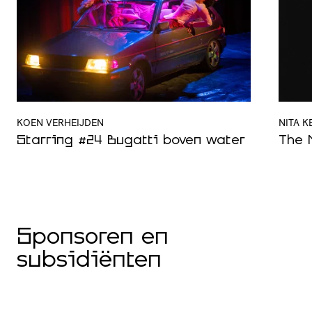
KOEN VERHEIJDEN
NITA K
Starring #24 Bugatti boven water
The 
Sponsoren en
subsidiënten