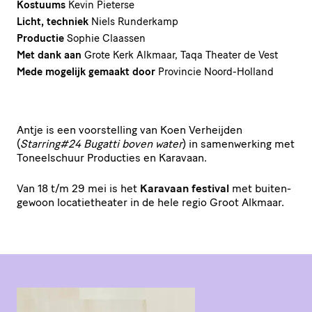
Kostuums
Kevin Pieterse
Licht, techniek
Niels Runderkamp
Productie
Sophie Claassen
Met dank aan
Grote Kerk Alkmaar, Taqa Theater de Vest
Mede mogelijk gemaakt door
Provincie Noord-Holland
Antje is een voor­stel­ling van Koen Verheijden
(
Starring#
24
Bugatti boven water
) in samen­wer­king met
Toneel­schuur Producties en Karavaan.
Van
18
t/​m
29
mei is het
Karavaan festival
met buiten­
ge­woon loca­tie­the­ater in de hele regio Groot Alkmaar.